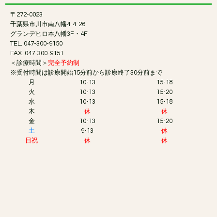
〒272-0023
千葉県市川市南八幡4-4-26
グランデヒロ本八幡3F・4F
TEL. 047-300-9150
FAX. 047-300-9151
＜診療時間＞
完全予約制
※受付時間は診療開始15分前から診療終了30分前まで
月
10-13
15-18
火
10-13
15-20
水
10-13
15-18
木
休
休
金
10-13
15-20
土
9-13
休
日祝
休
休